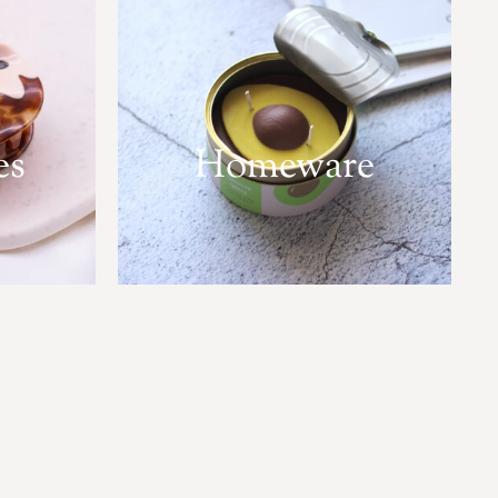
es
Homeware