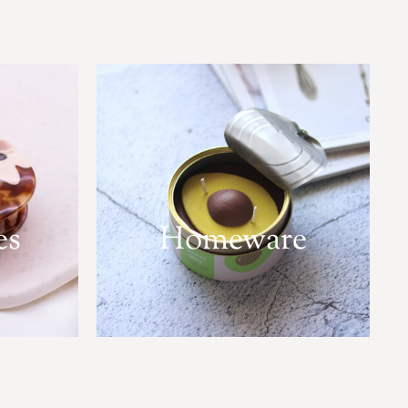
es
Homeware