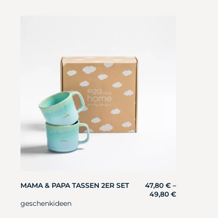
MAMA & PAPA TASSEN 2ER SET
47,80
€
–
49,80
€
geschenkideen