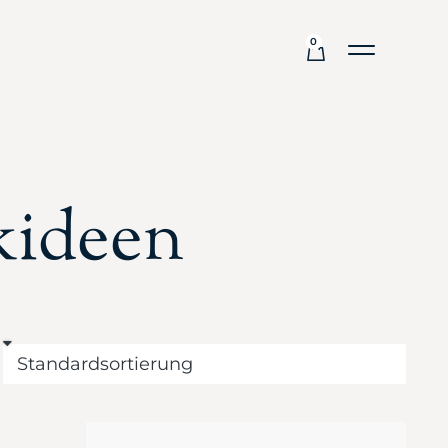
0
kideen