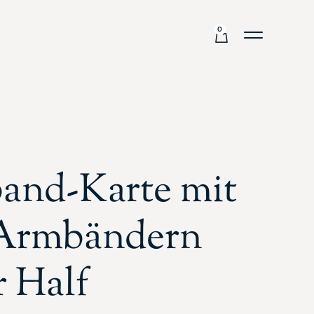
0
and-Karte mit
 Armbändern
r Half