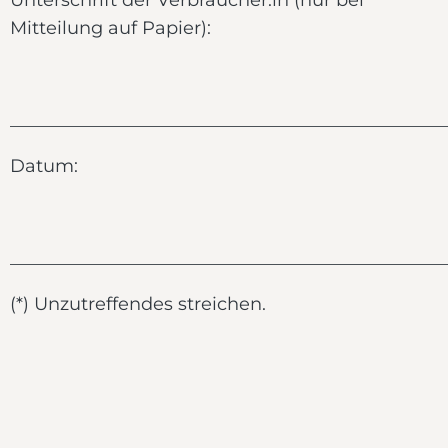
Unterschrift der Verbraucher:in (nur bei
Mitteilung auf Papier):
________________________________________________
Datum:
________________________________________________
(*) Unzutreffendes streichen.