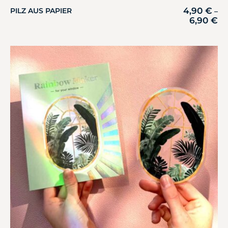
4,90
€
PILZ AUS PAPIER
–
6,90
€