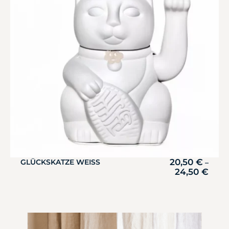
20,50
€
GLÜCKSKATZE WEISS
–
24,50
€