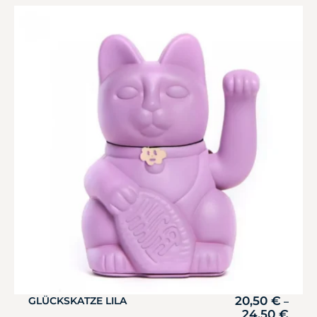
20,50
€
GLÜCKSKATZE LILA
–
24,50
€