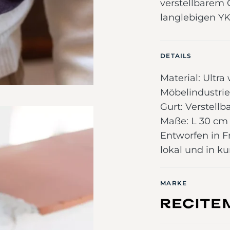
verstellbarem 
langlebigen YK
DETAILS
Material: Ultr
Möbelindustri
Gurt: Verstell
Maße: L 30 cm 
Entworfen in Fr
lokal und in k
MARKE