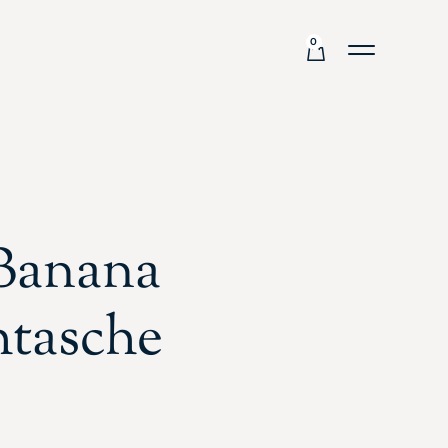
0
Banana
htasche