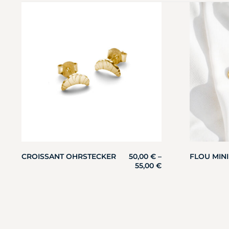
CROISSANT OHRSTECKER
50,00
€
–
FLOU MIN
55,00
€