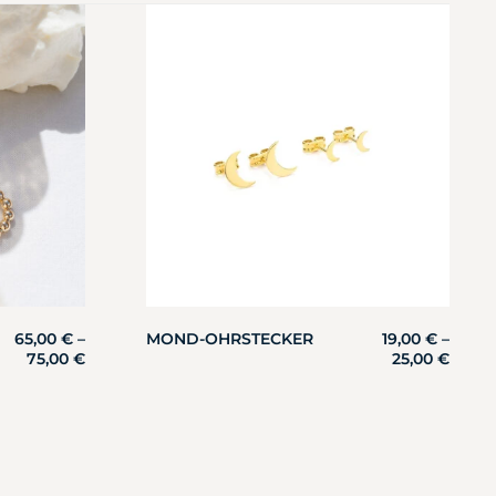
65,00
€
–
MOND-OHRSTECKER
19,00
€
–
75,00
€
25,00
€