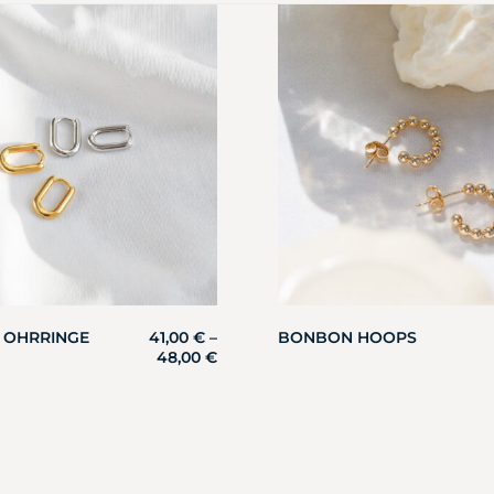
I OHRRINGE
41,00
€
–
BONBON HOOPS
48,00
€