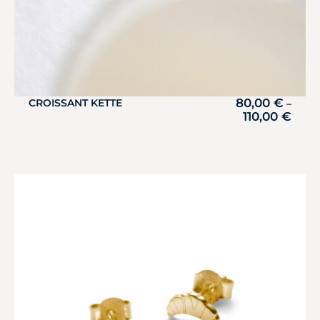
80,00
€
CROISSANT KETTE
–
110,00
€