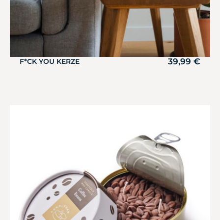
39,99
€
F*CK YOU KERZE