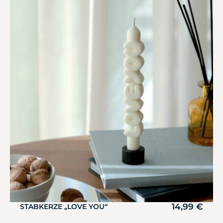
14,99
€
STABKERZE „LOVE YOU“