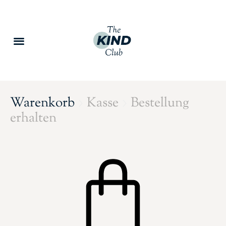
Warenkorb
Kasse
Bestellung


erhalten