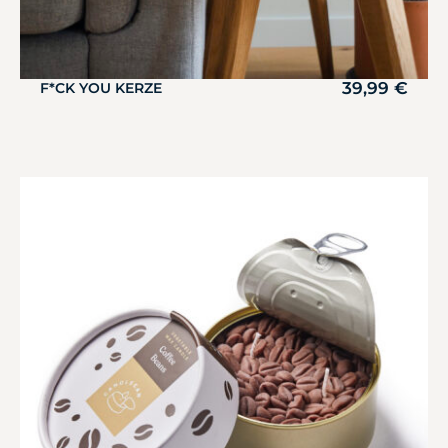
39,99
€
F*CK YOU KERZE