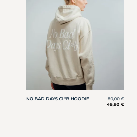
NO BAD DAYS CL*B HOODIE
80,00
€
49,90
€