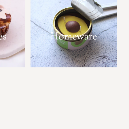
es
Homeware