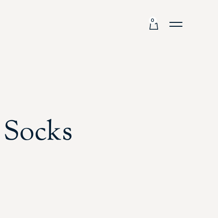
0
 Socks