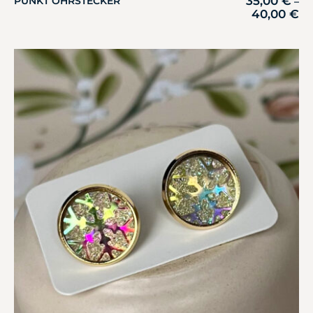
35,00
€
PUNKT OHRSTECKER
–
40,00
€