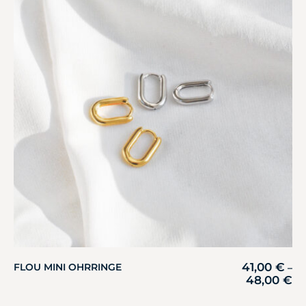
41,00
€
FLOU MINI OHRRINGE
–
48,00
€