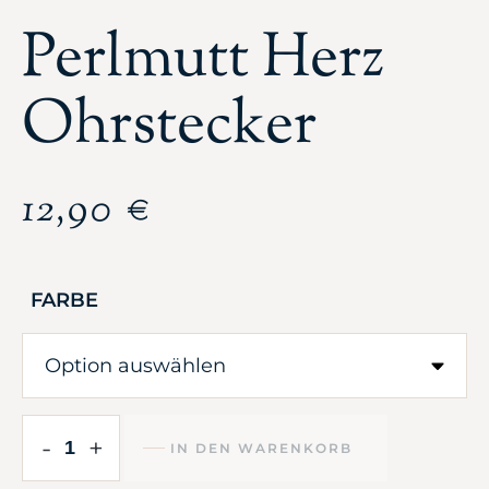
Perlmutt Herz
Ohrstecker
12,90
€
FARBE
-
+
IN DEN WARENKORB