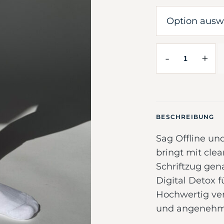
-
+
BESCHREIBUNG
Sag Offline un
bringt mit cle
Schriftzug gena
Digital Detox f
Hochwertig ver
und angenehm 