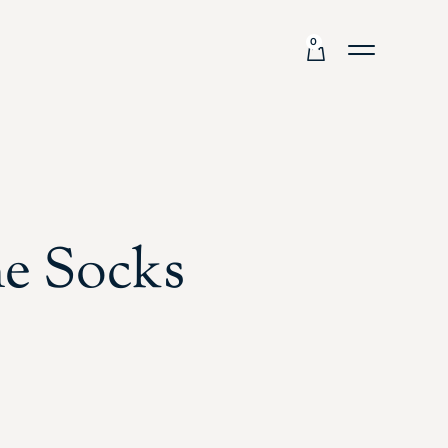
0
ne Socks