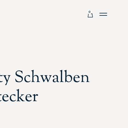
0
ty Schwalben
ecker