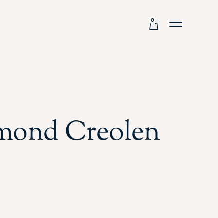
0
mond Creolen